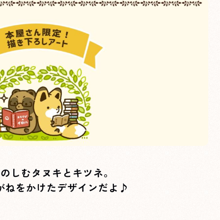
たのしむタヌキとキツネ。
がねをかけたデザインだよ♪