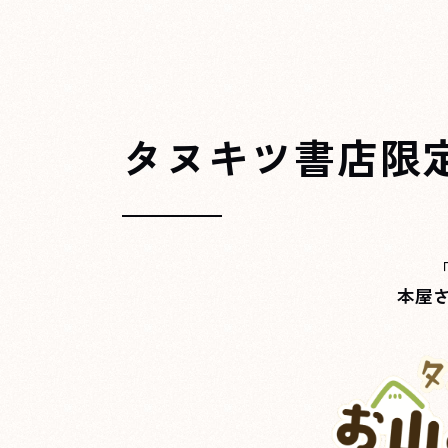
タヌキツ書店限
本屋