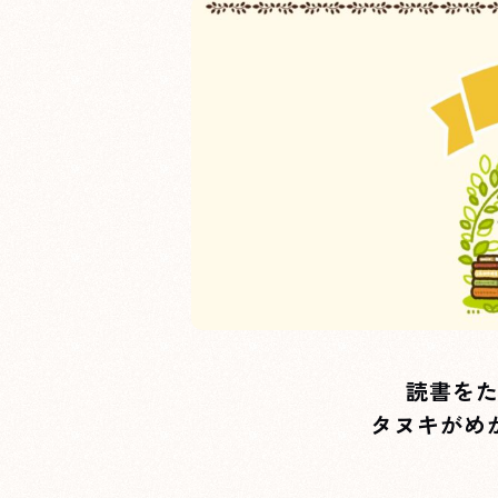
読書を
タヌキがめ