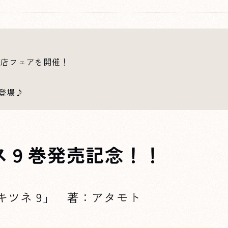
書店フェアを開催！
登場♪
ス９巻発売記念！！
キツネ 9」 著：アタモト