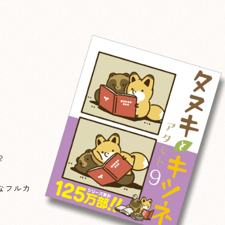
、
?
なフルカ