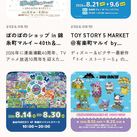
2026.08.10
2026.08.10
ぼのぼのショップ in 錦
TOY STORY 5 MARKET
糸町マルイ～40th＆
＠有楽町マルイ by
10thありがとう～
marimocraft
2026年に漫画連載40周年、TV
ディズニー＆ピクサー最新作
アニメ放送10周年を迎えた
『トイ・ストーリー５』の
『ぼのぼの』のPOP UP
グッズが盛りだくさん♪期間
SHOPが8/14(金)より錦糸町
限定ショップを8/21(金)より
マルイにオープン！
東京・有楽町マルイにて開
催！お買い上げ特典もご用意
しています。