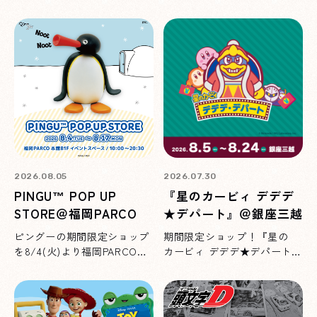
田グランベリーパークにて開
催！イベント限定品や購買特
典もご用意しています♪
2026.08.05
2026.07.30
PINGU™ POP UP
『星のカービィ デデデ
STORE＠福岡PARCO
★デパート』＠銀座三越
ピングーの期間限定ショップ
期間限定ショップ！『星の
を8/4(火)より福岡PARCOに
カービィ デデデ★デパート』
て開催！お買い上げ特典もご
を8/5(水)より銀座三越にて
用意しています♪
開催！限定商品やお買い上げ
特典もご用意しています♪