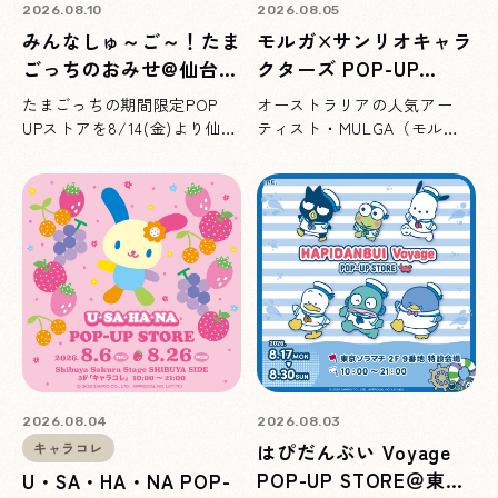
2026.08.10
2026.08.05
みんなしゅ～ご～！たま
モルガ×サンリオキャラ
ごっちのおみせ@仙台
クターズ POP-UP
PARCO
STORE＠ルミネエスト
たまごっちの期間限定POP
オーストラリアの人気アー
新宿
UPストアを8/14(金)より仙台
ティスト・MULGA（モル
PARCOにて開催！イベント限
ガ）氏が描き起こしたサンリ
定品や購買特典もご用意して
オキャラクターズのアイテム
います♪
を先行販売！8/12(水)より、
ルミネエスト新宿にてポップ
アップショップを開催します
♪
2026.08.04
2026.08.03
キャラコレ
はぴだんぶい Voyage
POP-UP STORE＠東京
U・SA・HA・NA POP-