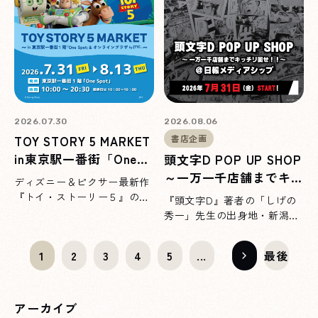
2026.07.30
2026.08.06
TOY STORY 5 MARKET
書店企画
in東京駅一番街「One
頭文字D POP UP SHOP
Spot」by marimocraft
～一万一千店舗までキッ
ディズニー＆ピクサー最新作
チリ回せ！！～@新潟日
『トイ・ストーリー５』の公
『頭文字D』著者の「しげの
報メディアシップ
開に合わせて、グッズの期間
秀一」先生の出身地・新潟県
限定ショップを7/31(金)より
にてポップアップショップを
東京駅にて開催。お買い上げ
開催！お買い上げ特典もご用
1
2
3
4
5
...
最後
特典もご用意しています♪
意しています♪
アーカイブ