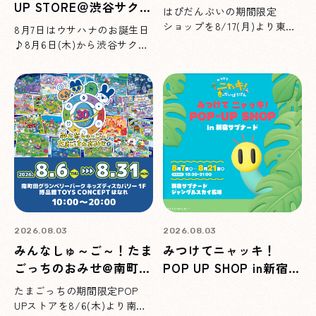
ソラマチ®
UP STORE＠渋谷サクラ
はぴだんぶいの期間限定
ステージ
ショップを8/17(月)より東京
8月7日はウサハナのお誕生日
ソラマチにて開催！イベント
♪8月6日(木)から渋谷サクラ
限定商品もご用意しています
ステージにてウサハナのポッ
♪
プアップショップを開催！お
買い上げ特典もご用意してい
ます♪
2026.08.03
2026.08.03
みんなしゅ～ご～！たま
みつけてニャッキ！
ごっちのおみせ@南町田
POP UP SHOP in新宿サ
グランベリーパーク
ブナード
たまごっちの期間限定POP
UPストアを8/6(木)より南町