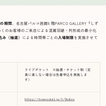
祝)の期間
、名古屋パルコ西館6 階PARCO GALLERY『しず
』では、多くのお客様のご来店による混雑回避・列形成の最小化
込み（抽選）
による時間帯ごとの
入場制限
を実施させて
ライブポケット ※抽選・チケット制（定
員に達しない場合は先着申込を実施しま
す）
https://livepocket.jp/t/9o6xx