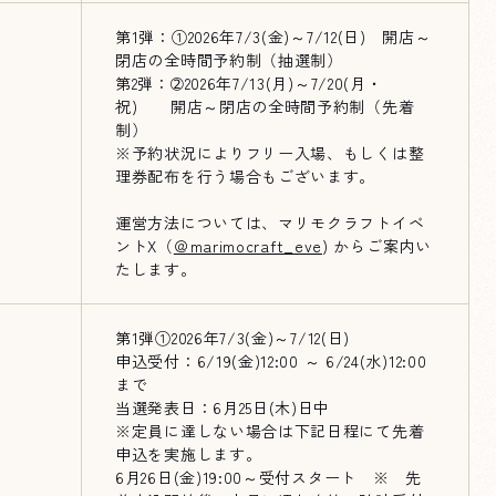
第1弾：①2026年7/3(金)～7/12(日) 開店～
閉店の全時間予約制（抽選制）
第2弾：➁2026年7/13(月)～7/20(月・
祝) 開店～閉店の全時間予約制（先着
制）
※予約状況によりフリー入場、もしくは整
理券配布を行う場合もございます。
運営方法については、マリモクラフトイベ
ントX（
＠marimocraft_eve
) からご案内い
たします。
第1弾①2026年7/3(金)～7/12(日)
申込受付：6/19(金)12:00 ～ 6/24(水)12:00
まで
当選発表日：6月25日(木)日中
※定員に達しない場合は下記日程にて先着
申込を実施します。
6月26日(金)19:00～受付スタート ※ 先