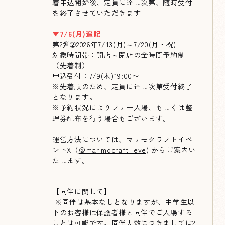
着申込開始後、定員に達し次第、随時受付
を終了させていただきます
▼7/6(月)追記
第2弾➁2026年7/13(月)～7/20(月・祝)
対象時間帯：開店～閉店の全時間予約制
（先着制）
申込受付：7/9(木)19:00〜
※先着順のため、定員に達し次第受付終了
となります。
※予約状況によりフリー入場、もしくは整
理券配布を行う場合もございます。
運営方法については、マリモクラフトイベ
ントX（
＠marimocraft_eve
) からご案内い
たします。
【同伴に関して】
※同伴は基本なしとなりますが、中学生以
下のお客様は保護者様と同伴でご入場する
ことは可能です。同伴人数につきましては2