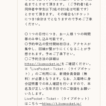
名までとさせて頂きます。（ご予約者1名＋
同伴者中学生以下2名の計3名は可能です）
とさせて頂きます。 その場合も1チケット
につき1会計までとなりますので予めご了承
ください。
〇１つの日付につき、お一人様１つの時間
帯のみ申し込み可能です。
〇予約申込の受付開始初日は、アクセスが
集中し、回線が繋がりにくくなることが予
想されます。予めご了承下さい。
○ご予約方法の詳細は
https://livepocket.jp/
をご確認ください。
※「LivePocket－Ticket－（ライブポケッ
ト）」のご利用には、新規会員登録（無
料）が必要となります。なお、入場時に身
分証明書での本人確認を行いますので、本
名及び正しい生年月日でのご登録をお願い
いたします。
LivePocket－Ticket－（ライブポケット）
はこちら→
https://t.livepocket.jp/