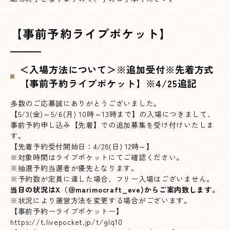
【事前予約ライブポケット】
＜入場方法について＞※追加受付※先着方式
【事前予約ライブポケット】※4/25追記
多数のご応募誠にありがとうございました。
【5/3(金)～5/6(月) 10時～13時まで】の入場につきまして、
事前予約申し込み【先着】での追加募集を受け付けいたしま
す。
【先着予約受付開始日：4/28(日) 12時～】
※対象時間はライブポケットにてご確認ください。
※抽選予約当選者が優先となります。
※予約数が定員に達した場合、フリー入場はございません。
当日の状況は
X（＠marimocraft_eve)
からご案内致します。
※状況により運営方法を変更する場合がございます。
【事前予約ーライブポケットー】
https://t.livepocket.jp/t/glq10