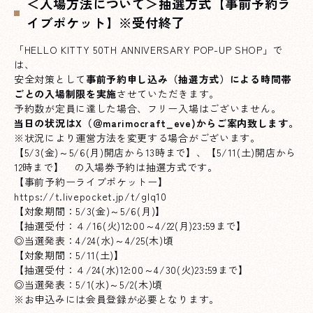
＜入場方法について＞抽選方式【事前予約ラ
イブポケット】※受付終了
「HELLO KITTY 50TH ANNIVERSARY POP-UP SHOP」で
は、
安全対策として
事前予約申し込み（抽選方式）による時間帯
ごとの入場制限を実施
させていただきます。
予約数が定員に達した場合、フリー入場はございません。
当日の状況は
X（＠marimocraft_eve)
からご案内致します。
※状況により運営方法を変更する場合がございます。
【5/3(金)～5/6(月)開店から13時まで】、【5/11(土)開店から
12時まで】 の入場券予約は抽選方式です。
【事前予約ーライブポケットー】
https://t.livepocket.jp/t/glq10
【対象期間：5/3(金)～5/6(月)】
【抽選受付：４/16(火)12:00～4/22(月)23:59まで】
◎当選発表：4/24(水)～4/25(木)頃
【対象期間：5/11(土)】
【抽選受付：４/24(水)12:00～4/30(火)23:59まで】
◎当選発表：5/1(水)～5/2(木)頃
※お申込みには会員登録が必要となります。