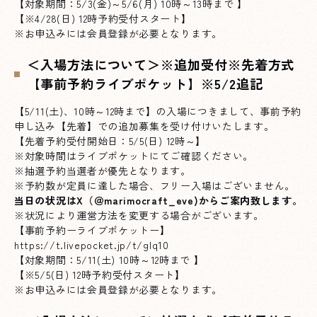
【対象期間：5/3(金)～5/6(月) 10時～13時まで 】
【※4/28(日) 12時予約受付スタート】
※お申込みには会員登録が必要となります。
＜入場方法について＞※追加受付※先着方式
【事前予約ライブポケット】※5/2追記
【5/11(土)、10時～12時まで】の入場につきまして、事前予約
申し込み【先着】での追加募集を受け付けいたします。
【先着予約受付開始日：5/5(日) 12時～】
※対象時間はライブポケットにてご確認ください。
※抽選予約当選者が優先となります。
※予約数が定員に達した場合、フリー入場はございません。
当日の状況は
X（＠marimocraft_eve)
からご案内致します。
※状況により運営方法を変更する場合がございます。
【事前予約ーライブポケットー】
https://t.livepocket.jp/t/glq10
【対象期間：5/11(土) 10時～12時まで 】
【※5/5(日) 12時予約受付スタート】
※お申込みには会員登録が必要となります。