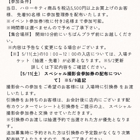
【参加条件】
当日、ハローキティ商品を税込5,500円以上お買上げのお客
様、 先着90名様 に参加整理券を配布いたします。
※イベント参加券1枚に付き2名様まで参加可能。
※時間帯は選べませんので予めご了承下さい。
【集合場所】 開始10分前にいちばんプラザ前にお越しくださ
い。
※内容は予告なく変更になる場合がございます。
【※】5/11(土)の10：00～12：00の入店については、入場チ
ケット（抽選・先着）が必要となります。※5/2更新
詳しくは下記内容をご確認ください。
【5/11(土） スペシャル撮影会参加券の配布につい
て】 ※5/9追記
撮影会への参加をご希望のお客様には 入場時に引換券 をお渡
しいたします。
引換券をお持ちのお客様は、お会計後に店内にございます配
布カウンターでレシートと引換券をご提示の上、 スペシャル
撮影会参加券と交換 させていただきます。
※引換券のお渡しは抽選予約で当選された方が優先となりま
す。
追加募集時に予約された方は引換券の予定数がなくなり次第
配布終了となりますので、予めご了承ください。