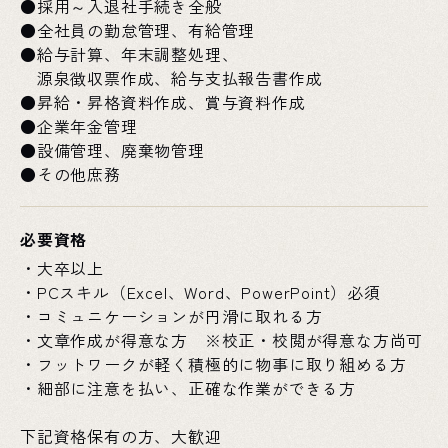
●採用～入退社手続き全般
●全社員の勤怠管理、有給管理
●給与計算、年末調整処理、
源泉徴収票作成、給与支払報告書作成
●昇給・昇格資料作成、賞与資料作成
●企業年金管理
●設備管理、廃棄物管理
●その他庶務
必要資格
・大卒以上
・PCスキル（Excel、Word、PowerPoint）必須
・コミュニケーションが円滑に取れる方
・文章作成が得意な方 ※校正・校閲が得意な方尚可
・フットワークが軽く積極的に物事に取り組める方
・細部に注意を払い、正確な作業ができる方
下記資格保有の方、大歓迎