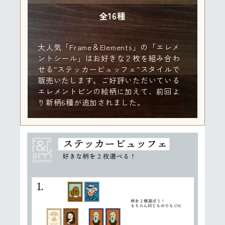
全16種
大人気「Frame＆Elements」の「エレメ
ントシール」はお好きな２枚を組み合わ
せる”ステッカービュッフェ”スタイルで
販売いたします。ご好評いただいている
エレメントピンの絵柄に加えて、前回よ
り新柄6種が追加されました。